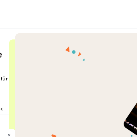
e
 für
 €