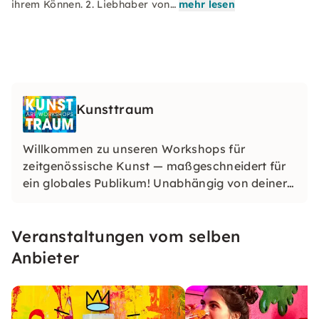
ihrem Können. 2. Liebhaber von…
mehr lesen
Kunsttraum
Willkommen zu unseren Workshops für
zeitgenössische Kunst — maßgeschneidert für
ein globales Publikum! Unabhängig von deiner
Herkunft oder deinem Fachwissen sind unsere
Erlebnisse darauf ausgelegt, Kreativität
Veranstaltungen vom selben
anzuregen und die vielfältige Kunstwelt im
pulsierenden Herzen Hamburgs zu feiern.
Anbieter
Begleite uns auf eine transformative
künstlerische Reise!