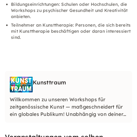
Bildungseinrichtungen: Schulen oder Hochschulen, die
Workshops zu psychischer Gesundheit und Kreativität
anbieten.
Teilnehmer an Kunsttherapie: Personen, die sich bereits
mit Kunsttherapie beschäftigen oder daran interessiert
sind.
Kunsttraum
Willkommen zu unseren Workshops für
zeitgenössische Kunst — maßgeschneidert für
ein globales Publikum! Unabhängig von deiner
Herkunft oder deinem Fachwissen sind unsere
Erlebnisse darauf ausgelegt, Kreativität
Veranstaltungen vom selben
anzuregen und die vielfältige Kunstwelt im