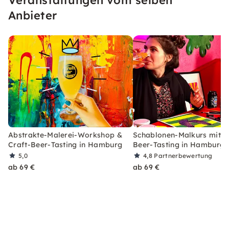
pulsierenden Herzen Hamburgs zu feiern.
Anbieter
Begleite uns auf eine transformative
künstlerische Reise!
Abstrakte-Malerei-Workshop &
Schablonen-Malkurs mit C
Craft-Beer-Tasting in Hamburg
Beer-Tasting in Hamburg
5,0
4,8
Partnerbewertung
ab 69 €
ab 69 €