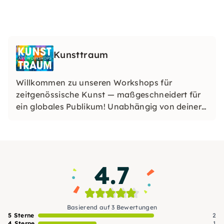
Kunsttraum
Willkommen zu unseren Workshops für
zeitgenössische Kunst — maßgeschneidert für
ein globales Publikum! Unabhängig von deiner
Herkunft oder deinem Fachwissen sind unsere
Erlebnisse darauf ausgelegt, Kreativität
anzuregen und die vielfältige Kunstwelt im
pulsierenden Herzen Hamburgs zu feiern.
4.7
Begleite uns auf eine transformative
künstlerische Reise!
Basierend auf 3 Bewertungen
5 Sterne
2
4 Sterne
1