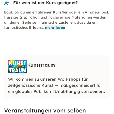
Für wen ist der Kurs geeignet?
Egal, ob du ein erfahrener Künstler oder ein Amateur bist,
flüssige Inspiration und hochwertige Materialien werden
an deiner Seite sein, um sicherzustellen, dass du ein
fantastisches Erlebni…
mehr lesen
Kunsttraum
Willkommen zu unseren Workshops für
zeitgenössische Kunst — maßgeschneidert für
ein globales Publikum! Unabhängig von deiner
Herkunft oder deinem Fachwissen sind unsere
Erlebnisse darauf ausgelegt, Kreativität
Veranstaltungen vom selben
anzuregen und die vielfältige Kunstwelt im