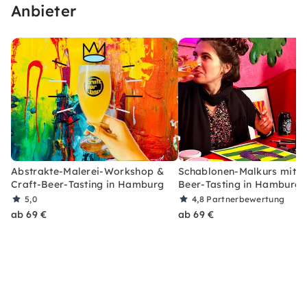
pulsierenden Herzen Hamburgs zu feiern.
Anbieter
Begleite uns auf eine transformative
künstlerische Reise!
Abstrakte-Malerei-Workshop &
Schablonen-Malkurs mit C
Craft-Beer-Tasting in Hamburg
Beer-Tasting in Hamburg
5,0
4,8
Partnerbewertung
ab 69 €
ab 69 €